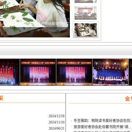
心！我校“星火”团队带雨禾村萌娃解锁传统文
2024/12/18
·
冬至雅韵：物院读书爱好者协会包饺..
2024/11/16
·
旅游爱好者协会赴岳麓书院开展“湖...
2024/06/21