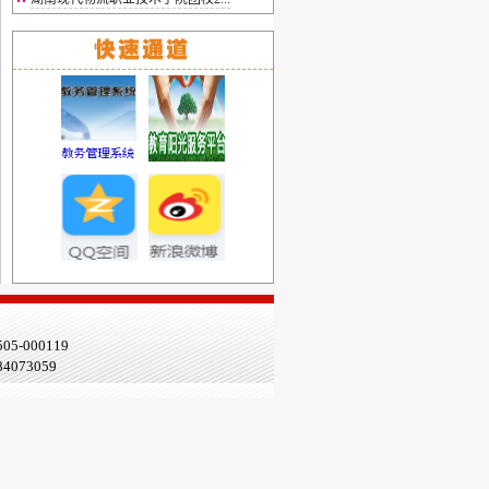
-000119
84073059