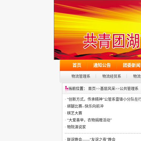
首页
通知公告
团委新闻
物流管理系
物流经贸系
物流
当前位置：
首页
>>
基层风采
>>
公共管理系
·
“创新方式，传承精神”公管系雷锋小分队在
·
绑腿比赛--快乐向前冲
·
棋艺大赛
·
“大爱善举，衣物捐赠活动”
·
物院演说家
·
联谊晚会——“友谊之夜”晚会